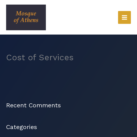
Skip
to
content
Cost of Services
Recent Comments
Categories